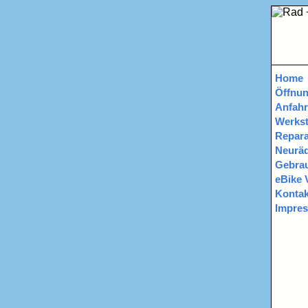
Home
Öffnun
Anfahr
Werkst
Repara
Neurä
Gebrau
eBike 
Kontak
Impre