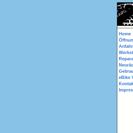
Home
Öffnun
Anfahr
Werkst
Repara
Neurä
Gebrau
eBike 
Kontak
Impre